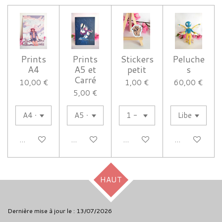
Prints
Prints
Stickers
Peluche
A4
A5 et
petit
s
Carré
10,00 €
1,00 €
60,00 €
5,00 €
Ajouter au panier
Ajouter au panier
Ajouter au panier
Voir les détail
HAUT
Dernière mise à jour le : 13/07/2026