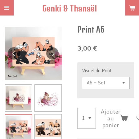
Genki & Thanaël
Passer
au
contenu
Print A6
principal
3,00 €
Visuel du Print
Ajouter
au
panier