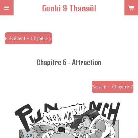
Genki & Thanaël
Passer
au
contenu
principal
Précédent - Chapitre 5
Chapitre 6 - Attraction
Suivant - Chapitre 7