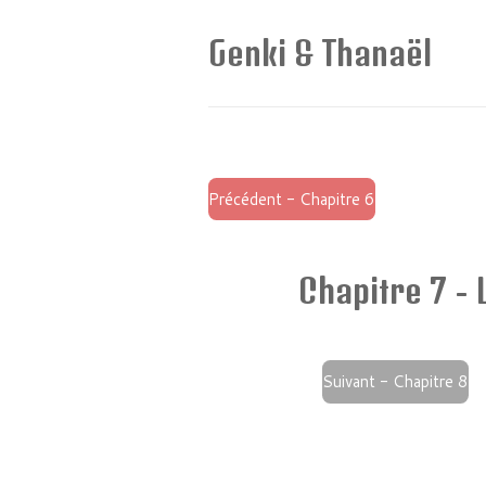
Passer
Genki & Thanaël
au
contenu
principal
Précédent - Chapitre 6
Chapitre 7 - 
Suivant - Chapitre 8