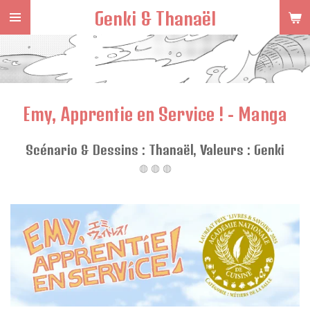
Genki & Thanaël
Passer
au
contenu
principal
Emy, Apprentie en Service ! - Manga
Scénario & Dessins : Thanaël, Valeurs
: Genki
◍ ◍ ◍